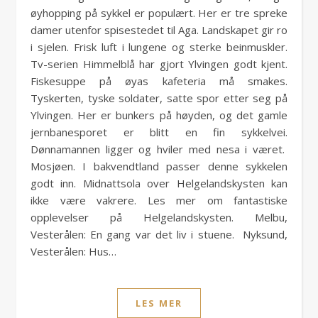
øyhopping på sykkel er populært. Her er tre spreke
damer utenfor spisestedet til Aga. Landskapet gir ro
i sjelen. Frisk luft i lungene og sterke beinmuskler.
Tv-serien Himmelblå har gjort Ylvingen godt kjent.
Fiskesuppe på øyas kafeteria må smakes.
Tyskerten, tyske soldater, satte spor etter seg på
Ylvingen. Her er bunkers på høyden, og det gamle
jernbanesporet er blitt en fin sykkelvei.
Dønnamannen ligger og hviler med nesa i været.
Mosjøen. I bakvendtland passer denne sykkelen
godt inn. Midnattsola over Helgelandskysten kan
ikke være vakrere. Les mer om fantastiske
opplevelser på Helgelandskysten. Melbu,
Vesterålen: En gang var det liv i stuene. Nyksund,
Vesterålen: Hus…
LES MER