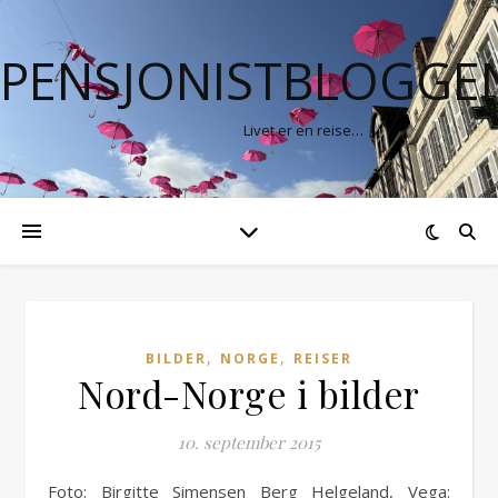
PENSJONISTBLOGGE
Livet er en reise…
,
,
BILDER
NORGE
REISER
Nord-Norge i bilder
10. september 2015
Foto: Birgitte Simensen Berg Helgeland, Vega: