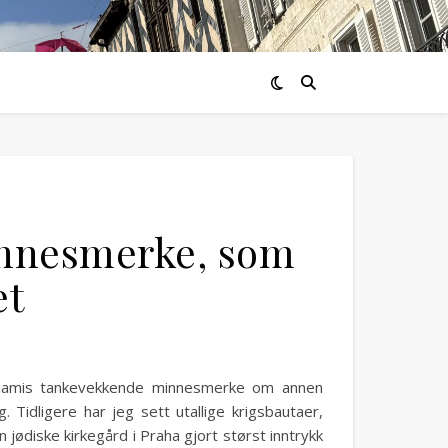
innesmerke, som
et
t Miamis tankevekkende minnesmerke om annen
Tidligere har jeg sett utallige krigsbautaer,
n jødiske kirkegård i Praha gjort størst inntrykk