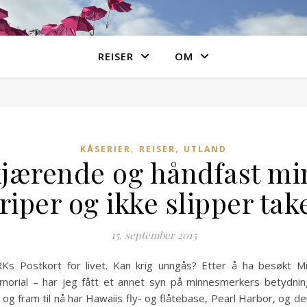
REISER
OM
,
,
KÅSERIER
REISER
UTLAND
kjærende og håndfast m
riper og ikke slipper tak
15. september 2015
NRKs Postkort for livet. Kan krig unngås? Etter å ha besøk
rial – har jeg fått et annet syn på minnesmerkers betydning. 
 og fram til nå har Hawaiis fly- og flåtebase, Pearl Harbor, og de