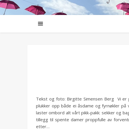
Tekst og foto: Birgitte Simensen Berg Vi er 
plukker opp både ei åsdame og fyrnøkler på v
laster ombord alt vårt pikk-pakk: sekker og b
tillegg til spente damer proppfulle av forven
etter…