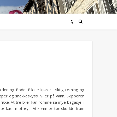
en og Bodø. Bilene kjører i riktig retning og
pper og snekkeskyss. Vi er på vann. Skipperen
ikke. At tre biler kan romme så mye bagasje, i
er stø kurs mot øya. Vi kommer tørrskodde fram