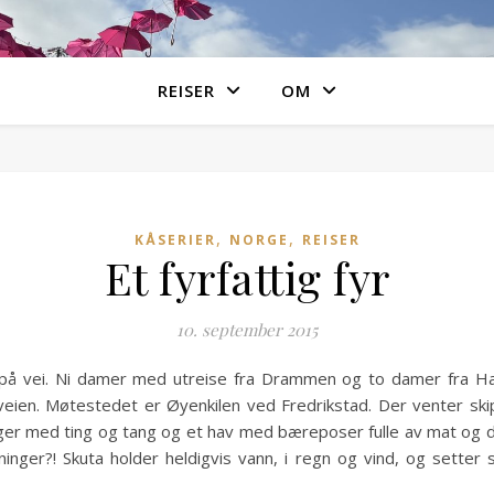
REISER
OM
,
,
KÅSERIER
NORGE
REISER
Et fyrfattig fyr
10. september 2015
på vei. Ni damer med utreise fra Drammen og to damer fra Hald
eien. Møtestedet er Øyenkilen ved Fredrikstad. Der venter ski
ager med ting og tang og et hav med bæreposer fulle av mat og dr
tninger?! Skuta holder heldigvis vann, i regn og vind, og sett