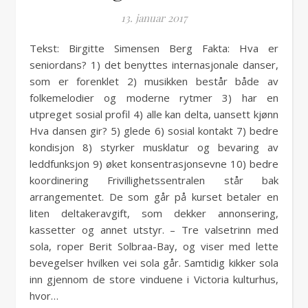
13. januar 2017
Tekst: Birgitte Simensen Berg Fakta: Hva er
seniordans? 1) det benyttes internasjonale danser,
som er forenklet 2) musikken består både av
folkemelodier og moderne rytmer 3) har en
utpreget sosial profil 4) alle kan delta, uansett kjønn
Hva dansen gir? 5) glede 6) sosial kontakt 7) bedre
kondisjon 8) styrker musklatur og bevaring av
leddfunksjon 9) øket konsentrasjonsevne 10) bedre
koordinering Frivillighetssentralen står bak
arrangementet. De som går på kurset betaler en
liten deltakeravgift, som dekker annonsering,
kassetter og annet utstyr. – Tre valsetrinn med
sola, roper Berit Solbraa-Bay, og viser med lette
bevegelser hvilken vei sola går. Samtidig kikker sola
inn gjennom de store vinduene i Victoria kulturhus,
hvor…