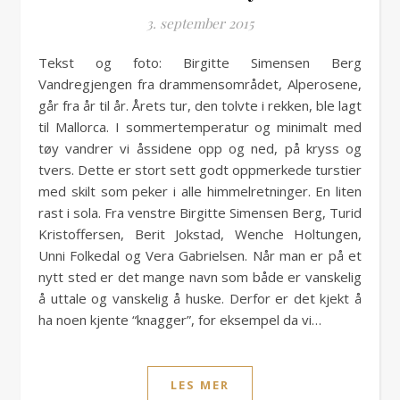
3. september 2015
Tekst og foto: Birgitte Simensen Berg
Vandregjengen fra drammensområdet, Alperosene,
går fra år til år. Årets tur, den tolvte i rekken, ble lagt
til Mallorca. I sommertemperatur og minimalt med
tøy vandrer vi åssidene opp og ned, på kryss og
tvers. Dette er stort sett godt oppmerkede turstier
med skilt som peker i alle himmelretninger. En liten
rast i sola. Fra venstre Birgitte Simensen Berg, Turid
Kristoffersen, Berit Jokstad, Wenche Holtungen,
Unni Folkedal og Vera Gabrielsen. Når man er på et
nytt sted er det mange navn som både er vanskelig
å uttale og vanskelig å huske. Derfor er det kjekt å
ha noen kjente “knagger”, for eksempel da vi…
LES MER