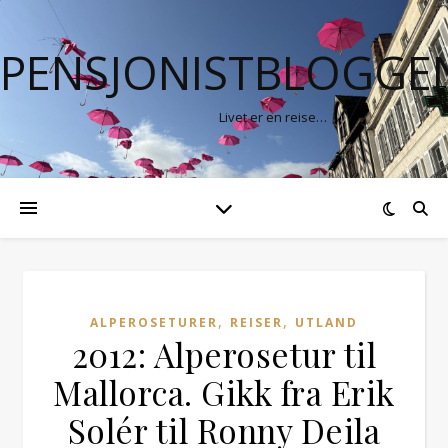
PENSJONISTBLOGGE
Livet er en reise…
,
,
ALPEROSETURER
REISER
UTLAND
2012: Alperosetur til
Mallorca. Gikk fra Erik
Solér til Ronny Deila