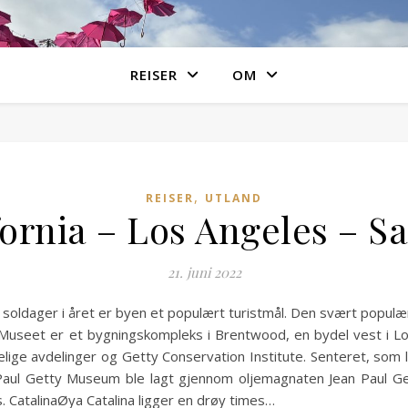
REISER
OM
,
REISER
UTLAND
fornia – Los Angeles – S
21. juni 2022
soldager i året er byen et populært turistmål. Den svært populær
useet er et bygningskompleks i Brentwood, en bydel vest i Los 
ige avdelinger og Getty Conservation Institute. Senteret, som 
J. Paul Getty Museum ble lagt gjennom oljemagnaten Jean Paul Ge
. CatalinaØya Catalina ligger en drøy times…