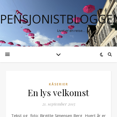
PENSJONISTBLOGGE
Livet er en reise…
KÅSERIER
En lys velkomst
21. september 2015
Tekst og foto: Birgitte Simensen Berg Hvert år er