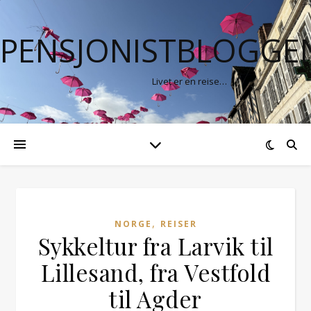
PENSJONISTBLOGGE
Livet er en reise…
,
NORGE
REISER
Sykkeltur fra Larvik til
Lillesand, fra Vestfold
til Agder