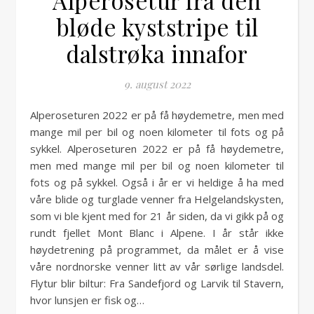
Alperosetur fra den
bløde kyststripe til
dalstrøka innafor
9. august 2022
Alperoseturen 2022 er på få høydemetre, men med
mange mil per bil og noen kilometer til fots og på
sykkel. Alperoseturen 2022 er på få høydemetre,
men med mange mil per bil og noen kilometer til
fots og på sykkel. Også i år er vi heldige å ha med
våre blide og turglade venner fra Helgelandskysten,
som vi ble kjent med for 21 år siden, da vi gikk på og
rundt fjellet Mont Blanc i Alpene. I år står ikke
høydetrening på programmet, da målet er å vise
våre nordnorske venner litt av vår sørlige landsdel.
Flytur blir biltur: Fra Sandefjord og Larvik til Stavern,
hvor lunsjen er fisk og…