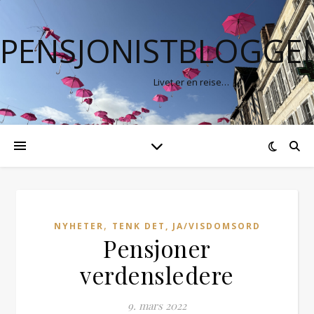
PENSJONISTBLOGGE
Livet er en reise…
,
NYHETER
TENK DET, JA/VISDOMSORD
Pensjoner
verdensledere
9. mars 2022