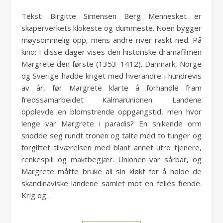
Tekst: Birgitte Simensen Berg Mennesket er
skaperverkets klokeste og dummeste. Noen bygger
møysommelig opp, mens andre river raskt ned. På
kino: I disse dager vises den historiske dramafilmen
Margrete den første (1353–1412). Danmark, Norge
og Sverige hadde kriget med hverandre i hundrevis
av år, før Margrete klarte å forhandle fram
fredssamarbeidet Kalmarunionen. Landene
opplevde en blomstrende oppgangstid, men hvor
lenge var Margrete i paradis? En snikende orm
snodde seg rundt tronen og talte med to tunger og
forgiftet tilværelsen med blant annet utro tjenere,
renkespill og maktbegjær. Unionen var sårbar, og
Margrete måtte bruke all sin kløkt for å holde de
skandinaviske landene samlet mot en felles fiende.
Krig og…