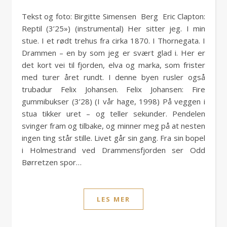
Tekst og foto: Birgitte Simensen Berg Eric Clapton:
Reptil (3’25») (instrumental) Her sitter jeg. I min
stue. I et rødt trehus fra cirka 1870. I Thornegata. I
Drammen – en by som jeg er svært glad i. Her er
det kort vei til fjorden, elva og marka, som frister
med turer året rundt. I denne byen rusler også
trubadur Felix Johansen. Felix Johansen: Fire
gummibukser (3’28) (I vår hage, 1998) På veggen i
stua tikker uret – og teller sekunder. Pendelen
svinger fram og tilbake, og minner meg på at nesten
ingen ting står stille. Livet går sin gang. Fra sin bopel
i Holmestrand ved Drammensfjorden ser Odd
Børretzen spor…
LES MER