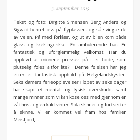
3. september 2015
Tekst og foto: Birgitte Simensen Berg Anders og
Sigvald hentet oss på flyplassen, og så svingte de
av veien. På med forklær, og ut av bilen kom både
glass og kreklingdrikke. En ambulerende bar. En
fantastisk og uforglemmelig velkomst. Har du
opplevd at minnene presser på i et hode, som
plutselig føles altfor lite? Denne følelsen har jeg
etter et fantastisk opphold på Helgelandskysten.
Seks damers ferieopplevelser i løpet av seks dager
har skapt et mentalt og fysisk overskudd, samt
mange minner som vi kan kose oss med gjennom en
våt høst og en kald vinter. Sola skinner og fortsetter
å skinne. Vi er kommet vel fram hos familien
Meisfjord,…