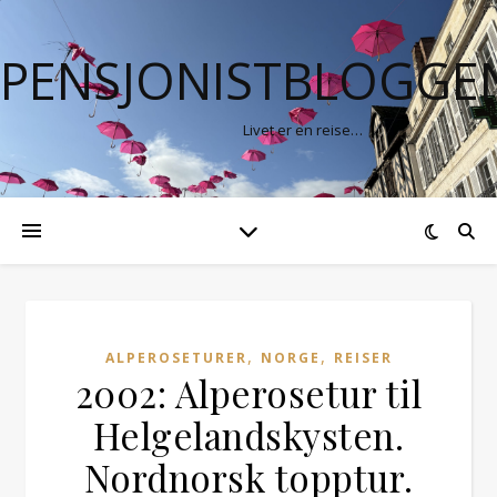
PENSJONISTBLOGGE
Livet er en reise…
,
,
ALPEROSETURER
NORGE
REISER
2002: Alperosetur til
Helgelandskysten.
Nordnorsk topptur.