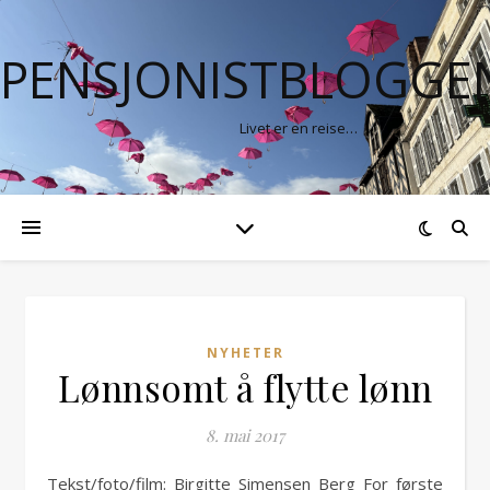
PENSJONISTBLOGGE
Livet er en reise…
NYHETER
Lønnsomt å flytte lønn
8. mai 2017
Tekst/foto/film: Birgitte Simensen Berg For første