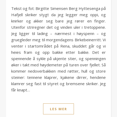
Tekst og fot: Birgitte Simensen Berg Hyttesenga på
Hafjell skriker stygt da jeg legger meg oppi, og
knirker og akker seg bare jeg rører en finger.
Utenfor striregner det og vinden uler i tretoppene.
Jeg ligger til lading – nærmest i høyspenn – og
gruegleder meg til morgendagens Birkebeinerritt. Vi
venter i startområdet på Rena, skuddet går og vi
heies fram og opp bakke etter bakke. Det er
spennende å sykle på ukjente stier, og spenningen
øker i takt med høydemeter på turen over fjellet. Så
kommer nedoverbakken med røtter, hull og store
steiner: tennene klaprer, kjakene dirrer, hendene
klamrer seg fast til styret og bremsene skriker. Jeg
får knapt…
LES MER