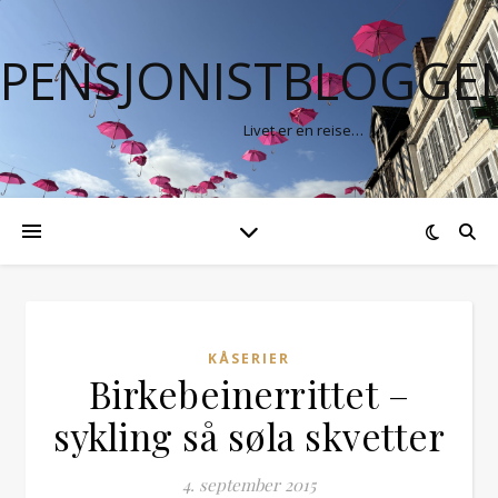
PENSJONISTBLOGGE
Livet er en reise…
KÅSERIER
Birkebeinerrittet –
sykling så søla skvetter
4. september 2015