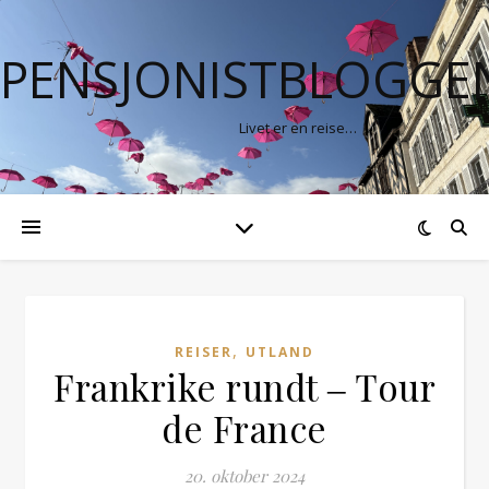
PENSJONISTBLOGGE
Livet er en reise…
,
REISER
UTLAND
Frankrike rundt ‒ Tour
de France
20. oktober 2024