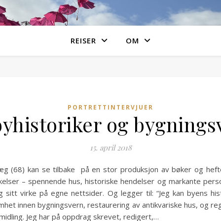
REISER
OM
PORTRETTINTERVJUER
byhistoriker og bygning
15. april 2018
læg (68) kan se tilbake på en stor produksjon av bøker og hef
kelser – spennende hus, historiske hendelser og markante person
sitt virke på egne nettsider. Og legger til: “Jeg kan byens hi
omhet innen bygningsvern, restaurering av antikvariske hus, og re
rmidling. Jeg har på oppdrag skrevet, redigert,…