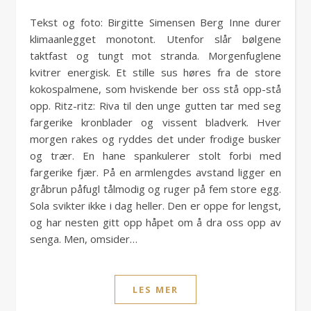
Tekst og foto: Birgitte Simensen Berg Inne durer
klimaanlegget monotont. Utenfor slår bølgene
taktfast og tungt mot stranda. Morgenfuglene
kvitrer energisk. Et stille sus høres fra de store
kokospalmene, som hviskende ber oss stå opp-stå
opp. Ritz-ritz: Riva til den unge gutten tar med seg
fargerike kronblader og vissent bladverk. Hver
morgen rakes og ryddes det under frodige busker
og trær. En hane spankulerer stolt forbi med
fargerike fjær. På en armlengdes avstand ligger en
gråbrun påfugl tålmodig og ruger på fem store egg.
Sola svikter ikke i dag heller. Den er oppe for lengst,
og har nesten gitt opp håpet om å dra oss opp av
senga. Men, omsider…
LES MER