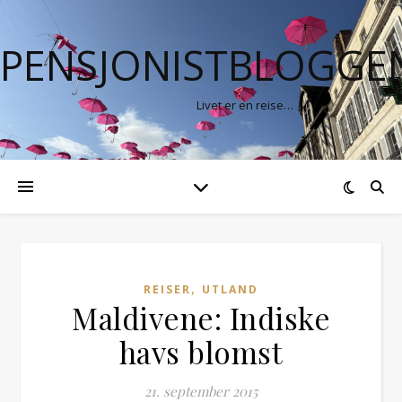
PENSJONISTBLOGGE
Livet er en reise…
,
REISER
UTLAND
Maldivene: Indiske
havs blomst
21. september 2015