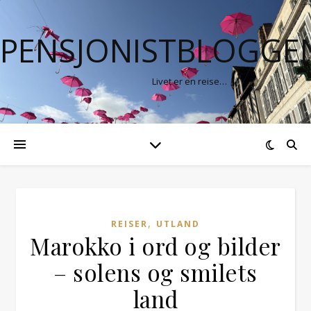
PENSJONISTBLOGGE
Livet er en reise…
,
REISER
UTLAND
Marokko i ord og bilder
– solens og smilets
land