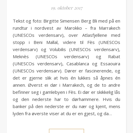
19. oktober 2017
Tekst og foto: Birgitte Simensen Berg Bli med på en
rundtur i nordvest av Marokko – fra Marrakech
(UNESCOs verdensarv), over Atlasfjellene med
stopp i Beni Mallal, videre til Fès (UNESCOs
verdensarv) og Volubilis (UNESCOs verdensarv),
Meknès (UNESCOs verdensarv) og Rabat
(UNESCOs verdensarv), Casablanca og Essaouira
(UNESCOs verdensarv). Dører er fascinerende, og
det er gjerne slik at hvis én lukkes så åpnes én
annen. Øverst ei dør i Marrakech, og de to andre
befinner seg i gamlebyen i Fès. Ei dør er skikkelig lås
og den nederste har to dørhammere. Hvis du
banker på den nederste er du nær og kjent, mens
lyden fra øverste viser at du er en gjest, og da…