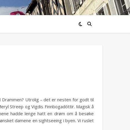
I Drammen? Utrolig – det er nesten for godt til
Meryl Streep og Vigdis Finnbogadóttir. Magisk å
amene hadde lenge hatt en drøm om å besøke
nsket damene en sightseeing i byen. Vi ruslet