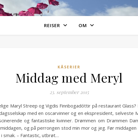
REISER
OM
KÅSERIER
Middag med Meryl
23. september 2015
elige Maryl Streep og Vigdis Finnbogadóttir på restaurant Glass? 
middagsselskap med en oscarvinner og en ekspresident, selveste 
ascinerende og fantastiske kvinner. Drømmen om Drammen D
middagen, og på perrongen stod min mor og jeg. Før middagen ø
i smak. – Fantastic, utbrøt…