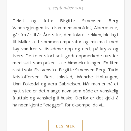
3. september 2015
Tekst og foto: Birgitte Simensen Berg
Vandregjengen fra drammensområdet, Alperosene,
går fra år til år. Årets tur, den tolvte i rekken, ble lagt
til Mallorca. I sommertemperatur og minimalt med
tøy vandrer vi åssidene opp og ned, på kryss og
tvers. Dette er stort sett godt oppmerkede turstier
med skilt som peker i alle himmelretninger. En liten
rast i sola. Fra venstre Birgitte Simensen Berg, Turid
Kristoffersen, Berit Jokstad, Wenche Holtungen,
Unni Folkedal og Vera Gabrielsen. Når man er på et
nytt sted er det mange navn som både er vanskelig
å uttale og vanskelig å huske. Derfor er det kjekt å
ha noen kjente “knagger”, for eksempel da vi…
LES MER