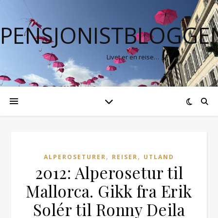
PENSJONISTBLOGGE
Livet er en reise…
,
,
ALPEROSETURER
REISER
UTLAND
2012: Alperosetur til
Mallorca. Gikk fra Erik
Solér til Ronny Deila