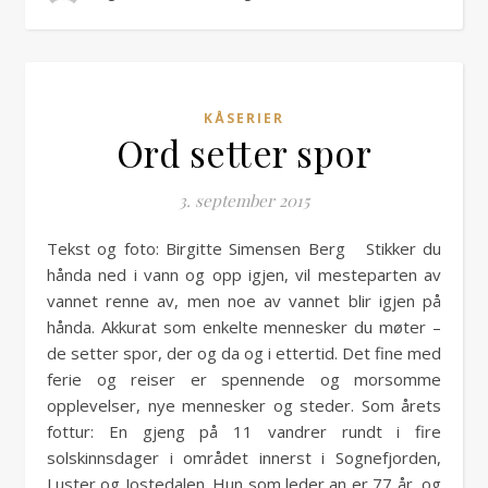
KÅSERIER
Ord setter spor
3. september 2015
Tekst og foto: Birgitte Simensen Berg Stikker du
hånda ned i vann og opp igjen, vil mesteparten av
vannet renne av, men noe av vannet blir igjen på
hånda. Akkurat som enkelte mennesker du møter –
de setter spor, der og da og i ettertid. Det fine med
ferie og reiser er spennende og morsomme
opplevelser, nye mennesker og steder. Som årets
fottur: En gjeng på 11 vandrer rundt i fire
solskinnsdager i området innerst i Sognefjorden,
Luster og Jostedalen. Hun som leder an er 77 år, og