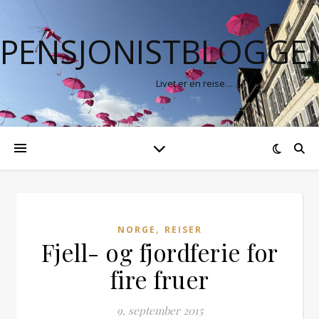
PENSJONISTBLOGGE
Livet er en reise…
,
NORGE
REISER
Fjell- og fjordferie for
fire fruer
9. september 2015