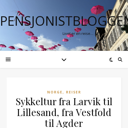
PENSJONISTBLOGGE
Livet er en reise…
,
NORGE
REISER
Sykkeltur fra Larvik til
Lillesand, fra Vestfold
til Agder