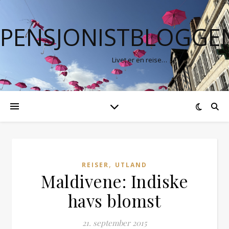
PENSJONISTBLOGGE
Livet er en reise…
,
REISER
UTLAND
Maldivene: Indiske
havs blomst
21. september 2015