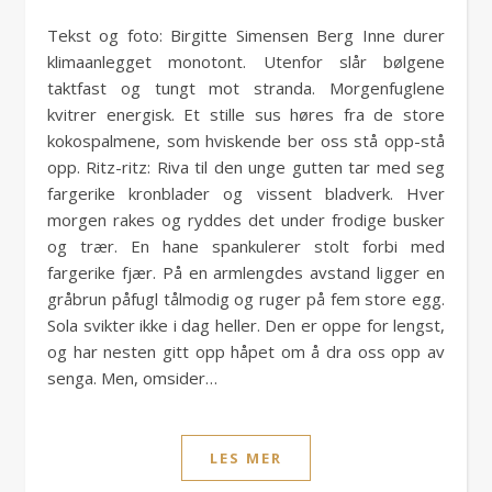
Tekst og foto: Birgitte Simensen Berg Inne durer
klimaanlegget monotont. Utenfor slår bølgene
taktfast og tungt mot stranda. Morgenfuglene
kvitrer energisk. Et stille sus høres fra de store
kokospalmene, som hviskende ber oss stå opp-stå
opp. Ritz-ritz: Riva til den unge gutten tar med seg
fargerike kronblader og vissent bladverk. Hver
morgen rakes og ryddes det under frodige busker
og trær. En hane spankulerer stolt forbi med
fargerike fjær. På en armlengdes avstand ligger en
gråbrun påfugl tålmodig og ruger på fem store egg.
Sola svikter ikke i dag heller. Den er oppe for lengst,
og har nesten gitt opp håpet om å dra oss opp av
senga. Men, omsider…
LES MER