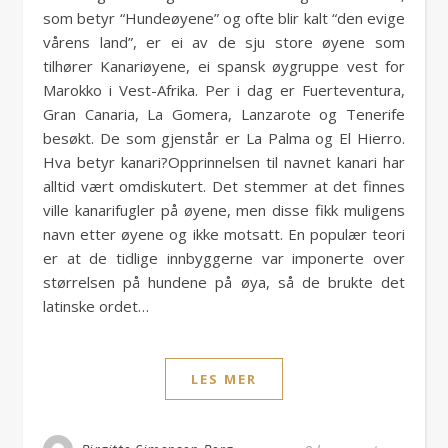
som betyr “Hundeøyene” og ofte blir kalt “den evige
vårens land”, er ei av de sju store øyene som
tilhører Kanariøyene, ei spansk øygruppe vest for
Marokko i Vest-Afrika. Per i dag er Fuerteventura,
Gran Canaria, La Gomera, Lanzarote og Tenerife
besøkt. De som gjenstår er La Palma og El Hierro.
Hva betyr kanari?Opprinnelsen til navnet kanari har
alltid vært omdiskutert. Det stemmer at det finnes
ville kanarifugler på øyene, men disse fikk muligens
navn etter øyene og ikke motsatt. En populær teori
er at de tidlige innbyggerne var imponerte over
størrelsen på hundene på øya, så de brukte det
latinske ordet…
LES MER