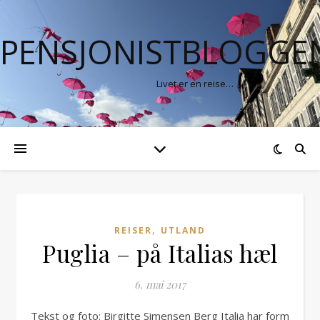
PENSJONISTBLOGGE
Livet er en reise…
,
REISER
UTLAND
Puglia – på Italias hæl
6. mai 2017
Tekst og foto: Birgitte Simensen Berg Italia har form