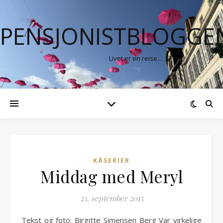
PENSJONISTBLOGGE
Livet er en reise…
KÅSERIER
Middag med Meryl
23. september 2015
Tekst og foto: Birgitte Simensen Berg Var virkelige