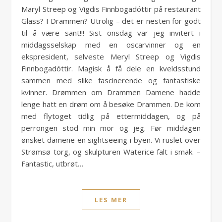
Maryl Streep og Vigdis Finnbogadóttir på restaurant
Glass? I Drammen? Utrolig – det er nesten for godt
til å være sant!!! Sist onsdag var jeg invitert i
middagsselskap med en oscarvinner og en
ekspresident, selveste Meryl Streep og Vigdis
Finnbogadóttir. Magisk å få dele en kveldsstund
sammen med slike fascinerende og fantastiske
kvinner. Drømmen om Drammen Damene hadde
lenge hatt en drøm om å besøke Drammen. De kom
med flytoget tidlig på ettermiddagen, og på
perrongen stod min mor og jeg. Før middagen
ønsket damene en sightseeing i byen. Vi ruslet over
Strømsø torg, og skulpturen Waterice falt i smak. –
Fantastic, utbrøt…
LES MER