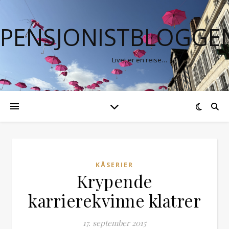
PENSJONISTBLOGGE
Livet er en reise…
KÅSERIER
Krypende
karrierekvinne klatrer
17. september 2015