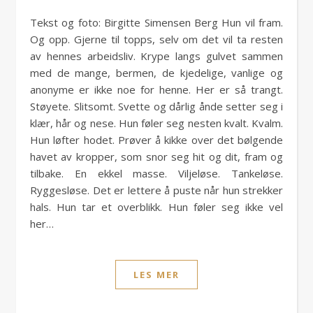
Tekst og foto: Birgitte Simensen Berg Hun vil fram.
Og opp. Gjerne til topps, selv om det vil ta resten
av hennes arbeidsliv. Krype langs gulvet sammen
med de mange, bermen, de kjedelige, vanlige og
anonyme er ikke noe for henne. Her er så trangt.
Støyete. Slitsomt. Svette og dårlig ånde setter seg i
klær, hår og nese. Hun føler seg nesten kvalt. Kvalm.
Hun løfter hodet. Prøver å kikke over det bølgende
havet av kropper, som snor seg hit og dit, fram og
tilbake. En ekkel masse. Viljeløse. Tankeløse.
Ryggesløse. Det er lettere å puste når hun strekker
hals. Hun tar et overblikk. Hun føler seg ikke vel
her…
LES MER