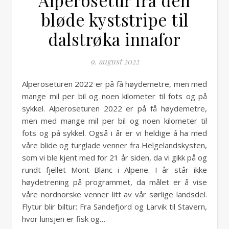
Alperosetur fra den
bløde kyststripe til
dalstrøka innafor
9. august 2022
Alperoseturen 2022 er på få høydemetre, men med
mange mil per bil og noen kilometer til fots og på
sykkel. Alperoseturen 2022 er på få høydemetre,
men med mange mil per bil og noen kilometer til
fots og på sykkel. Også i år er vi heldige å ha med
våre blide og turglade venner fra Helgelandskysten,
som vi ble kjent med for 21 år siden, da vi gikk på og
rundt fjellet Mont Blanc i Alpene. I år står ikke
høydetrening på programmet, da målet er å vise
våre nordnorske venner litt av vår sørlige landsdel.
Flytur blir biltur: Fra Sandefjord og Larvik til Stavern,
hvor lunsjen er fisk og…