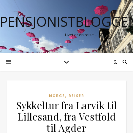
PENSJONISTBLOGGE
Livet er en reise…
,
NORGE
REISER
Sykkeltur fra Larvik til
Lillesand, fra Vestfold
til Agder