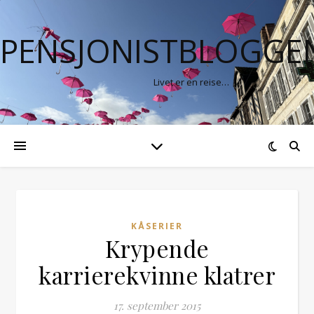
PENSJONISTBLOGGE
Livet er en reise…
KÅSERIER
Krypende
karrierekvinne klatrer
17. september 2015