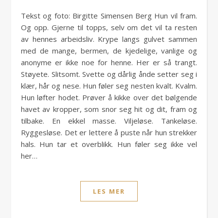
Tekst og foto: Birgitte Simensen Berg Hun vil fram.
Og opp. Gjerne til topps, selv om det vil ta resten
av hennes arbeidsliv. Krype langs gulvet sammen
med de mange, bermen, de kjedelige, vanlige og
anonyme er ikke noe for henne. Her er så trangt.
Støyete. Slitsomt. Svette og dårlig ånde setter seg i
klær, hår og nese. Hun føler seg nesten kvalt. Kvalm.
Hun løfter hodet. Prøver å kikke over det bølgende
havet av kropper, som snor seg hit og dit, fram og
tilbake. En ekkel masse. Viljeløse. Tankeløse.
Ryggesløse. Det er lettere å puste når hun strekker
hals. Hun tar et overblikk. Hun føler seg ikke vel
her…
LES MER