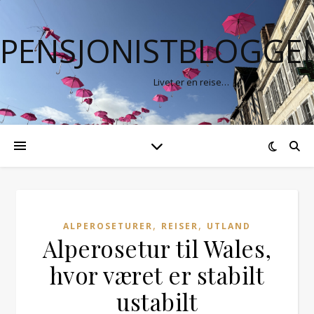
PENSJONISTBLOGGE
Livet er en reise…
,
,
ALPEROSETURER
REISER
UTLAND
Alperosetur til Wales,
hvor været er stabilt
ustabilt