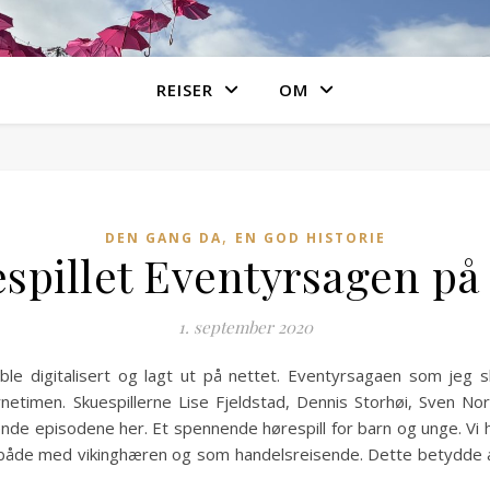
REISER
OM
,
DEN GANG DA
EN GOD HISTORIE
spillet Eventyrsagen p
1. september 2020
e digitalisert og lagt ut på nettet. Eventyrsagaen som jeg sk
arnetimen. Skuespillerne Lise Fjeldstad, Dennis Storhøi, Sven 
nde episodene her. Et spennende hørespill for barn og unge. Vi
, både med vikinghæren og som handelsreisende. Dette betydde at 