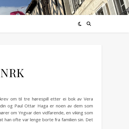
å NRK
rev om til tre hørespill etter ei bok av Vera
Nordin og Paul Ottar Haga er noen av dem som
 hører om Yngvar den vidfarende, en viking som
han ofte var lenge borte fra familien sin. Det