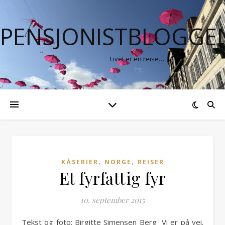
PENSJONISTBLOGGE
Livet er en reise…
,
,
KÅSERIER
NORGE
REISER
Et fyrfattig fyr
10. september 2015
Tekst og foto: Birgitte Simensen Berg Vi er på vei.