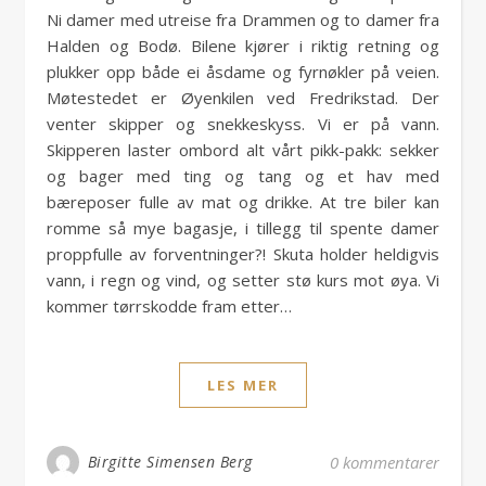
Ni damer med utreise fra Drammen og to damer fra
Halden og Bodø. Bilene kjører i riktig retning og
plukker opp både ei åsdame og fyrnøkler på veien.
Møtestedet er Øyenkilen ved Fredrikstad. Der
venter skipper og snekkeskyss. Vi er på vann.
Skipperen laster ombord alt vårt pikk-pakk: sekker
og bager med ting og tang og et hav med
bæreposer fulle av mat og drikke. At tre biler kan
romme så mye bagasje, i tillegg til spente damer
proppfulle av forventninger?! Skuta holder heldigvis
vann, i regn og vind, og setter stø kurs mot øya. Vi
kommer tørrskodde fram etter…
LES MER
Birgitte Simensen Berg
0 kommentarer