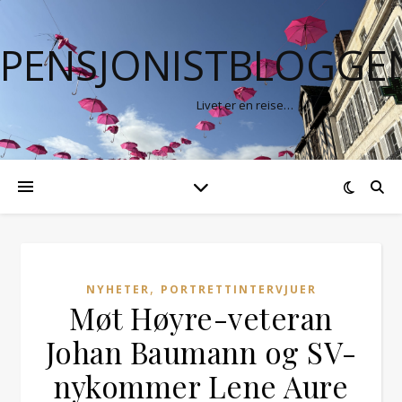
PENSJONISTBLOGGE
Livet er en reise…
,
NYHETER
PORTRETTINTERVJUER
Møt Høyre-veteran
Johan Baumann og SV-
nykommer Lene Aure