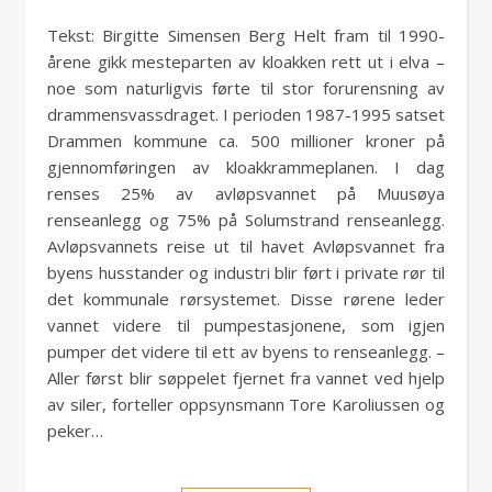
Tekst: Birgitte Simensen Berg Helt fram til 1990-
årene gikk mesteparten av kloakken rett ut i elva –
noe som naturligvis førte til stor forurensning av
drammensvassdraget. I perioden 1987-1995 satset
Drammen kommune ca. 500 millioner kroner på
gjennomføringen av kloakkrammeplanen. I dag
renses 25% av avløpsvannet på Muusøya
renseanlegg og 75% på Solumstrand renseanlegg.
Avløpsvannets reise ut til havet Avløpsvannet fra
byens husstander og industri blir ført i private rør til
det kommunale rørsystemet. Disse rørene leder
vannet videre til pumpestasjonene, som igjen
pumper det videre til ett av byens to renseanlegg. –
Aller først blir søppelet fjernet fra vannet ved hjelp
av siler, forteller oppsynsmann Tore Karoliussen og
peker…