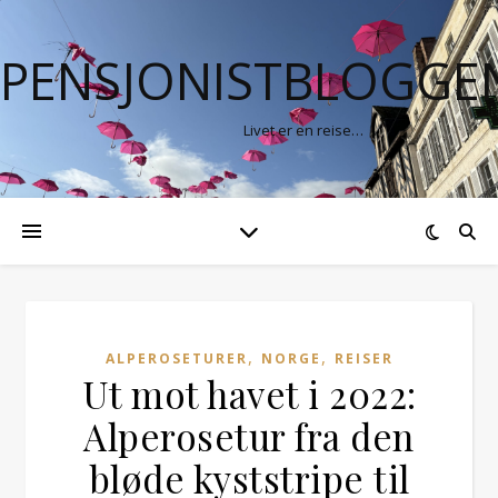
PENSJONISTBLOGGE
Livet er en reise…
,
,
ALPEROSETURER
NORGE
REISER
Ut mot havet i 2022:
Alperosetur fra den
bløde kyststripe til