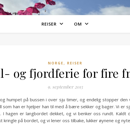
REISER
OM
,
NORGE
REISER
l- og fjordferie for fire 
9. september 2015
t og humpet på bussen i over sju timer, og endelig stopper de
 som han er hjelper han til med å bære sekker og bager. Vi er s
ng. I hagen er langbordet dekket, og vi benker oss rundt. Kaldt
kringle på bordet, og vi lener oss tilbake, lukker øynene og nyter