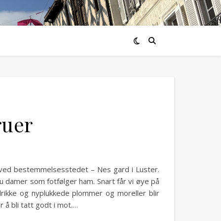
fruer
n ved bestemmelsesstedet – Nes gard i Luster.
ju damer som fotfølger ham. Snart får vi øye på
 drikke og nyplukkede plommer og moreller blir
 å bli tatt godt i mot.…