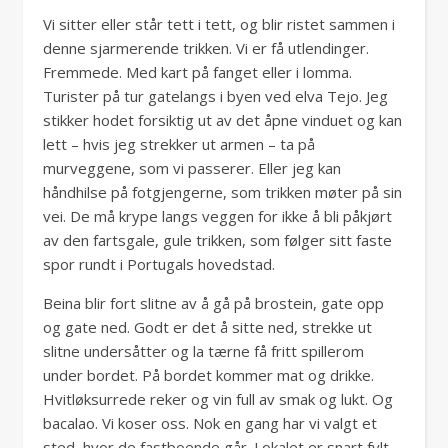
Vi sitter eller står tett i tett, og blir ristet sammen i
denne sjarmerende trikken. Vi er få utlendinger.
Fremmede. Med kart på fanget eller i lomma.
Turister på tur gatelangs i byen ved elva Tejo. Jeg
stikker hodet forsiktig ut av det åpne vinduet og kan
lett – hvis jeg strekker ut armen – ta på
murveggene, som vi passerer. Eller jeg kan
håndhilse på fotgjengerne, som trikken møter på sin
vei. De må krype langs veggen for ikke å bli påkjørt
av den fartsgale, gule trikken, som følger sitt faste
spor rundt i Portugals hovedstad.
Beina blir fort slitne av å gå på brostein, gate opp
og gate ned. Godt er det å sitte ned, strekke ut
slitne undersåtter og la tærne få fritt spillerom
under bordet. På bordet kommer mat og drikke.
Hvitløksurrede reker og vin full av smak og lukt. Og
bacalao. Vi koser oss. Nok en gang har vi valgt et
sted, hvor de fastboende går. Lokalet er snart fylt