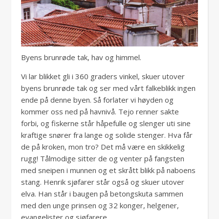
Byens brunrøde tak, hav og himmel.
Vi lar blikket gli i 360 graders vinkel, skuer utover
byens brunrøde tak og ser med vårt falkeblikk ingen
ende på denne byen. Så forlater vi høyden og
kommer oss ned på havnivå. Tejo renner sakte
forbi, og fiskerne står håpefulle og slenger uti sine
kraftige snører fra lange og solide stenger. Hva får
de på kroken, mon tro? Det må være en skikkelig
rugg! Tålmodige sitter de og venter på fangsten
med sneipen i munnen og et skrått blikk på naboens
stang. Henrik sjøfarer står også og skuer utover
elva. Han står i baugen på betongskuta sammen
med den unge prinsen og 32 konger, helgener,
evangelister og sjøfarere.