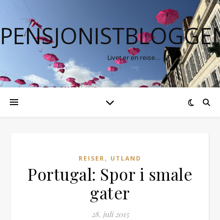
PENSJONISTBLOGGE
Livet er en reise…
,
REISER
UTLAND
Portugal: Spor i smale
gater
28. juli 2015