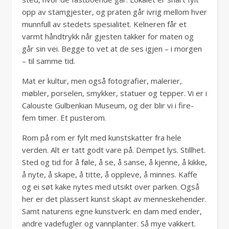
opp av stamgjester, og praten går ivrig mellom hver
munnfull av stedets spesialitet. Kelneren får et
varmt håndtrykk når gjesten takker for maten og
går sin vei. Begge to vet at de ses igjen – i morgen
– til samme tid.
Mat er kultur, men også fotografier, malerier,
møbler, porselen, smykker, statuer og tepper. Vi er i
Calouste Gulbenkian Museum, og der blir vi i fire-
fem timer. Et pusterom.
Rom på rom er fylt med kunstskatter fra hele
verden. Alt er tatt godt vare på. Dempet lys. Stillhet.
Sted og tid for å føle, å se, å sanse, å kjenne, å kikke,
å nyte, å skape, å titte, å oppleve, å minnes. Kaffe
og ei søt kake nytes med utsikt over parken. Også
her er det plassert kunst skapt av menneskehender.
Samt naturens egne kunstverk: en dam med ender,
andre vadefugler og vannplanter. Så mye vakkert.