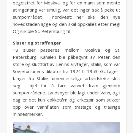
begeistret for Moskva, og for en mann som mente
at ingenting var umulig, var det ingen sak å peke ut
sumpområdet i nordvest: her skal den nye
hovedstaden ligge og den skal oppkalles etter meg!
Og slik ble St. Petersburg til.
Sluser og straffanger
18 sluser passeres mellom Moskva og St.
Petersburg. Kanalen ble påbegynt av Peter den
store og sluttført av Lenins arvtager, Stalin, som var
Sovjetunionens diktator fra 1924 til 1953. GULager-
fanger fra Stalins umenneskelige arbeidsleire sleit
seg i hjel for å føre vannet fram gjennom
sumpområdene. Landsbyer ble lagt under vann, og i
dag er det kun klokketårn og kirkespir som stikker
opp over vannflaten som trassige og traurige
minnesmerker.