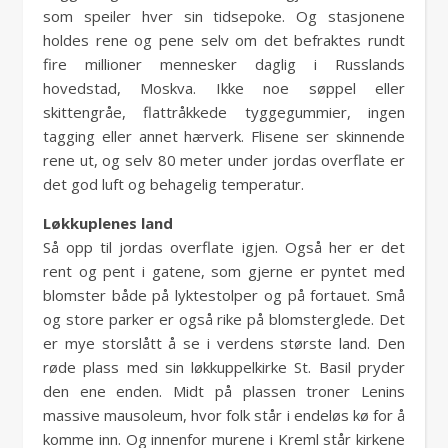
som speiler hver sin tidsepoke. Og stasjonene
holdes rene og pene selv om det befraktes rundt
fire millioner mennesker daglig i Russlands
hovedstad, Moskva. Ikke noe søppel eller
skittengråe, flattråkkede tyggegummier, ingen
tagging eller annet hærverk. Flisene ser skinnende
rene ut, og selv 80 meter under jordas overflate er
det god luft og behagelig temperatur.
Løkkuplenes land
Så opp til jordas overflate igjen. Også her er det
rent og pent i gatene, som gjerne er pyntet med
blomster både på lyktestolper og på fortauet. Små
og store parker er også rike på blomsterglede. Det
er mye storslått å se i verdens største land. Den
røde plass med sin løkkuppelkirke St. Basil pryder
den ene enden. Midt på plassen troner Lenins
massive mausoleum, hvor folk står i endeløs kø for å
komme inn. Og innenfor murene i Kreml står kirkene