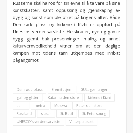
Russerne skal ha ros for sin evne til å ta vare på sine
kunstskatter, samt oppussing og gjenskaping av
bygg og kunst som ble ofret på krigens alter. Både
Den røde plass og kirkene i Kizhi er oppført på
Unescos verdensarvliste. Heiskraner, nye og gamle
bygg gjemt bak presenninger, maling og annet
kulturvernvedlikehold vitner om at den daglige
kampen mot tidens tann utkjempes med innbitt
pågangsmot.
Den røde plass
Eremitasjen
GULager-fanger
gull og glitter
Katarina den store
kirkene i Kizhi
Lenin
metro
Moskva
Peter den store
Russland
sluser
St. Basil
St. Petersburg
UNESCO's verdensarvliste
Vinterpalasset