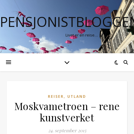
PENSJONISTBLOGGE
Livet er en reise…
,
REISER
UTLAND
Moskvametroen – rene
kunstverket
24. september 2015