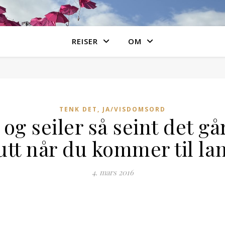
REISER
OM
TENK DET, JA/VISDOMSORD
 og seiler så seint det gå
utt når du kommer til la
4. mars 2016