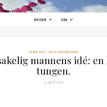
REISER
OM
TENK DET, JA/VISDOMSORD
sakelig mannens idé: en
tungen.
4. april 2016