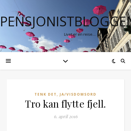
PENSJONISTBLOGGE
Livet er en reise…
TENK DET, JA/VISDOMSORD
Tro kan flytte fjell.
6. april 2016