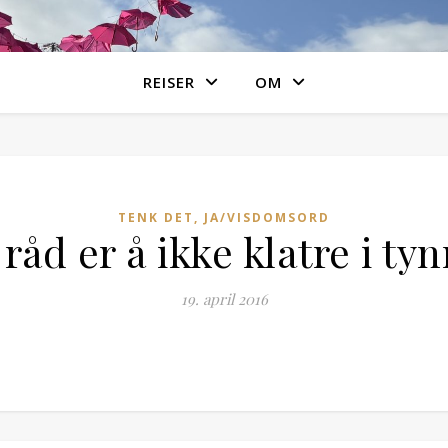
REISER
OM
TENK DET, JA/VISDOMSORD
råd er å ikke klatre i ty
19. april 2016