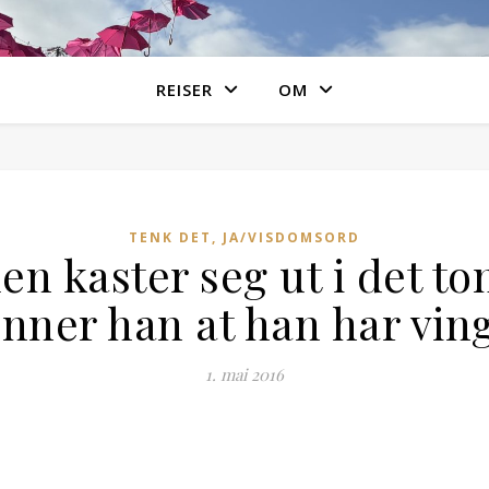
REISER
OM
TENK DET, JA/VISDOMSORD
len kaster seg ut i det
enner han at han har ving
1. mai 2016