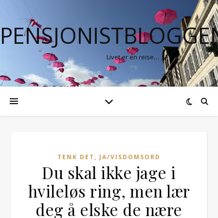
PENSJONISTBLOGGE
Livet er en reise…
TENK DET, JA/VISDOMSORD
Du skal ikke jage i
hvileløs ring, men lær
deg å elske de nære