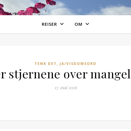
REISER
OM
TENK DET, JA/VISDOMSORD
r stjernene over mangel
17. mai 2016