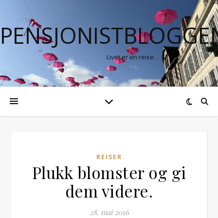
PENSJONISTBLOGGE
Livet er en reise…
REISER
Plukk blomster og gi
dem videre.
28. mai 2016