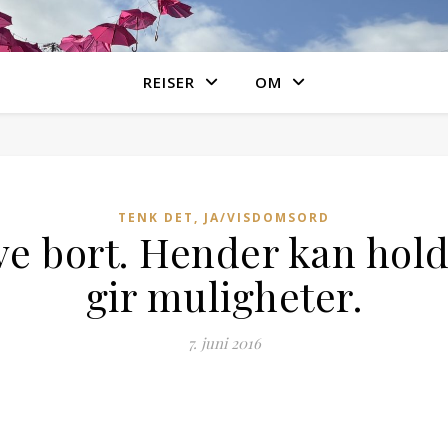
REISER
OM
TENK DET, JA/VISDOMSORD
e bort. Hender kan hol
gir muligheter.
7. juni 2016