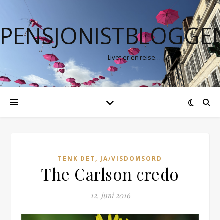
PENSJONISTBLOGGE
Livet er en reise…
TENK DET, JA/VISDOMSORD
The Carlson credo
12. juni 2016