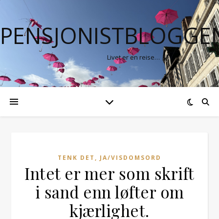
PENSJONISTBLOGGE
Livet er en reise…
TENK DET, JA/VISDOMSORD
Intet er mer som skrift
i sand enn løfter om
kjærlighet.