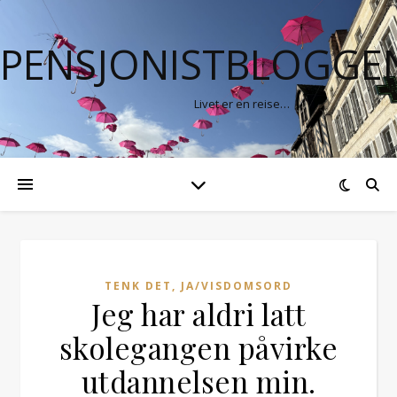
PENSJONISTBLOGGE
Livet er en reise…
TENK DET, JA/VISDOMSORD
Jeg har aldri latt
skolegangen påvirke
utdannelsen min.