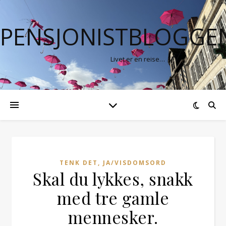
PENSJONISTBLOGGE
Livet er en reise…
TENK DET, JA/VISDOMSORD
Skal du lykkes, snakk
med tre gamle
mennesker.